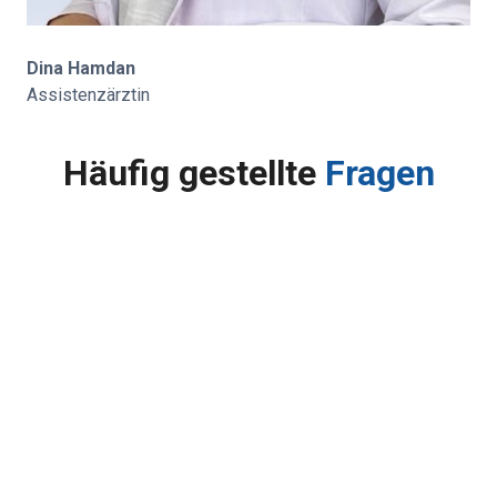
Dina Hamdan
Assistenzärztin
Häufig gestellte
Fragen
Ab welchem Alter sollte ich zur Vorsorge?
Ab dem 40 Lebensjahr empfehlen wir die
Glaukomvorsorge 1x Jährlich. Des Weiteren empfehlen
wir die Untersuchung der Netzhaut mit einer
Fundusweitwinkelaufnahme (Optos) bei allen Patienten
die eine moderate Kurzsichtigkeit haben oder unter
Risikofaktoren wie Bluthochdruck, Diabetes Mellitus
leiden.